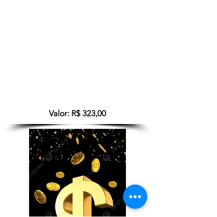
fazer dinheiro, como administrar
seus recursos.
Analisamos muitos pontos, como a
casa 2, 8 e 11. Além de planetas
importantes como Júpiter, Vênus e
até Saturno, assim como o Lote da
Fortuna, da Lote da Vitória e o
Lote da Necessidade.
Valor: R$ 323,00