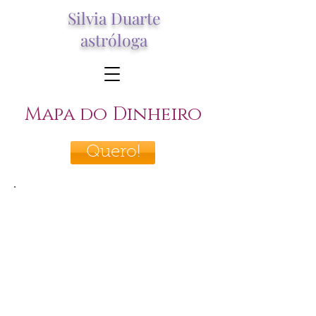
Silvia Duarte
astróloga
Mapa do Dinheiro
Quero!
O mapa do dinheiro é uma
ferramenta para você entender
como você pode ganhar mais
dinheiro, como pode conseguir ter
prosperidade em sua vida.
Através de um estudo profundo,
enxergamos as probabilidades em